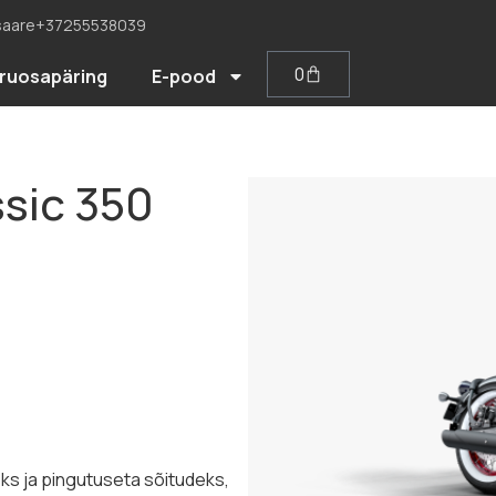
saare
+37255538039
0
ruosapäring
E-pood
ssic 350
eks ja pingutuseta sõitudeks,