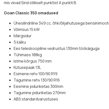
mis viivad Sind stiiliselt punktist A punkti B.
Goan Classic 350 omadused
Ühesilindriline 349 cc, õhk/õlijahutusega bensiinimoot
Võimsus 15 kW
Märgsidur
5 käiku
Ees teleskoopiline vedrustus 130mm töökäiguga
Tühimass 188kg
Istme kõrgus 750 mm
Kütusepaak 13L
Esimene rehv 100/90 R19
Tagumine rehv 130/90 R16
Eesmine piduriketas 300mm
Tagumine piduriketas 270mm
ABS standardvarustuses