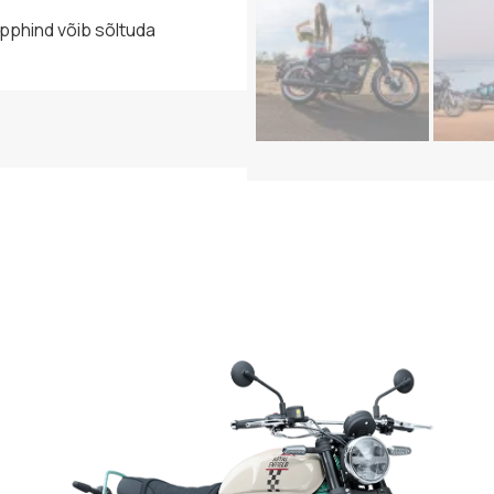
õpphind võib sõltuda