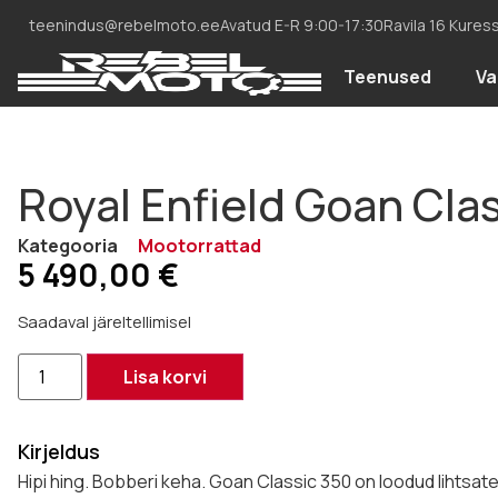
teenindus@rebelmoto.ee
Avatud E-R 9:00-17:30
Ravila 16 Kures
Teenused
Va
Royal Enfield Goan Cla
Kategooria
Mootorrattad
5 490,00
€
Saadaval järeltellimisel
Lisa korvi
Kirjeldus
Hipi hing. Bobberi keha. Goan Classic 350 on loodud lihtsat