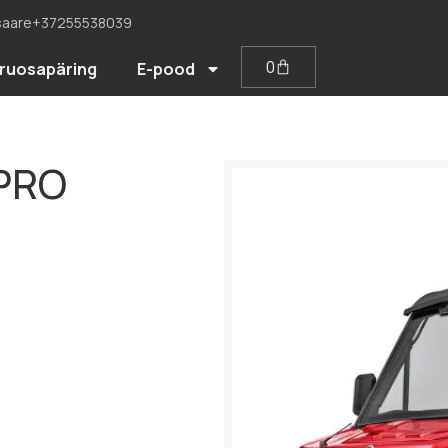
saare
+37255538039
0
ruosapäring
E-pood
PRO