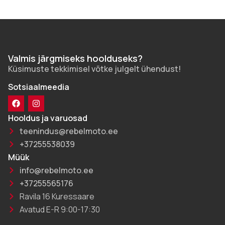
Valmis järgmiseks hoolduseks?
Küsimuste tekkimisel võtke julgelt ühendust!
Sotsiaalmeedia
Hooldus ja varuosad
teenindus@rebelmoto.ee
+37255538039
Müük
info@rebelmoto.ee
+37255565176
Ravila 16 Kuressaare
Avatud E-R 9:00-17:30