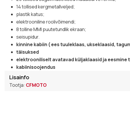
14 tollised kergmetallveljed;
plastik katus;
elektrooniline roolivõimendi;
8 tolline MMI puutetundlik ekraan;
seisupidur.
kinnine kabiin ( ees tuuleklaas, ukseklaasid, tagum
täisuksed
elektrooniliselt avatavad küljaklaasid ja eesmine 
kabiinisoojendus
Lisainfo
Tootja:
CFMOTO