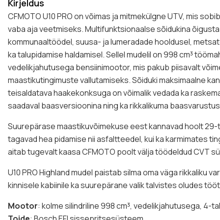
Kirjeldus
CFMOTO U10 PRO on võimas ja mitmekülgne UTV, mis sobib s
vaba aja veetmiseks. Multifunktsionaalse sõidukina õigusta
kommunaaltöödel, suusa- ja lumeradade hooldusel, metsatö
ka talupidamise haldamisel. Sellel mudelil on 998 cm³ töömah
vedelikjahutusega bensiinimootor, mis pakub piisavalt võim
maastikutingimuste vallutamiseks. Sõiduki maksimaalne ka
teisaldatava haakekonksuga on võimalik vedada ka raskem
saadaval baasversioonina ning ka rikkalikuma baasvarustu
Suurepärase maastikuvõimekuse eest kannavad hoolt 29-to
tagavad hea pidamise nii asfaltteedel, kui ka karmimates ti
aitab tugevalt kaasa CFMOTO poolt välja töödeldud CVT s
U10 PRO Highland mudel paistab silma oma väga rikkaliku v
kinnisele kabiinile ka suurepärane valik talvistes oludes tö
Mootor
: kolme silindriline 998 cm³, vedelikjahutusega, 4-
Toide
: Bosch EFI sissepritsesüsteem