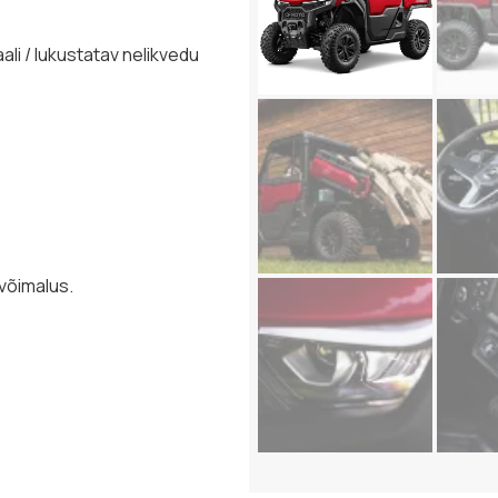
aali / lukustatav nelikvedu
s
 võimalus.