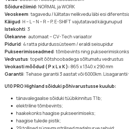
Sõidurežiimid:
NORMAL ja WORK
Veoskeem
: tagavedu / lülitatav nelikvedu läbi esi diferentsi
Käigud
: H – L – N – R – P, E-SHIFT vajutatavad käigunupud
Istekohti
: 3
Ülekanne
: automaat – CV-Tech variaator
Pidurid
: 4 ratta pidurdussüsteem / eraldi seisupidur
Pukseerimisseadmed
: tõmbevints ning pukseerimiskonk
Vedrustus
: topelt õõtshoobadega sõltumatu vedrustus
Veokasti mõõdud ( P x L x K ):
865 x 1340 x 290 mm
Garantii
: Tehase garantii 3 aastat või 6000km. Lisagarantii
U10 PRO
Highland
sõiduki põhivarustusse kuulub:
tänavalegaalse sõiduki tüübikinnitus T1b;
elektriline tõmbevints;
haakekonks haagise pukseerimiseks;
haagise tulede pistik;
29 tollised sügavmustrilised madalsurve rehvid;