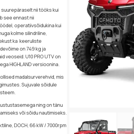
uurepäraselt nii tööks kui
b see ennast nii
ödel, operatiivsõidukina kui
uga kolme silindriline,
ekust ka keeruliste
ndevõime on 749 kg ja
aid veoseid. U10 PRO UTV on
sega HIGHLAND versioonina.
llised madalsurverehvid, mis
ngimustes. Sujuvale sõidule
üsteem.
arustustasemega ning on tänu
ötamiseks või sõidu nautimiseks.
taktiline, DOCH, 66 kW / 7000rpm