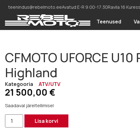
teenindus@rebelmoto.ee
Avatud E-R 9:00-17:30
Ravila 16 Kures
Teenused
Va
CFMOTO UFORCE U10 
Highland
Kategooria
ATV/UTV
21 500,00
€
Saadaval järeltellimisel
Lisa korvi