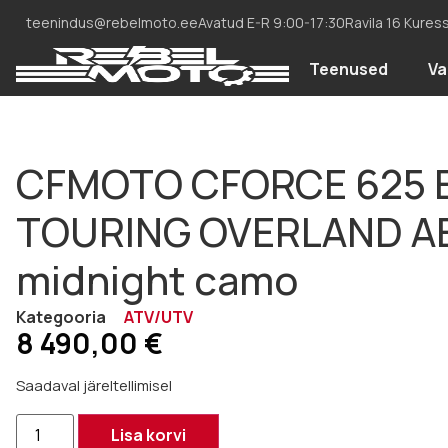
teenindus@rebelmoto.ee
Avatud E-R 9:00-17:30
Ravila 16 Kures
Teenused
Va
CFMOTO CFORCE 625 
TOURING OVERLAND A
midnight camo
Kategooria
ATV/UTV
8 490,00
€
Saadaval järeltellimisel
Lisa korvi