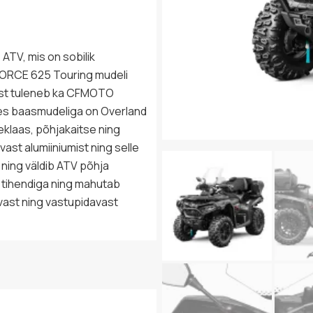
TV, mis on sobilik
FORCE 625 Touring mudeli
ellest tuleneb ka CFMOTO
des baasmudeliga on Overland
eklaas, põhjakaitse ning
st alumiiniumist ning selle
ning väldib ATV põhja
a tihendiga ning mahutab
evast ning vastupidavast