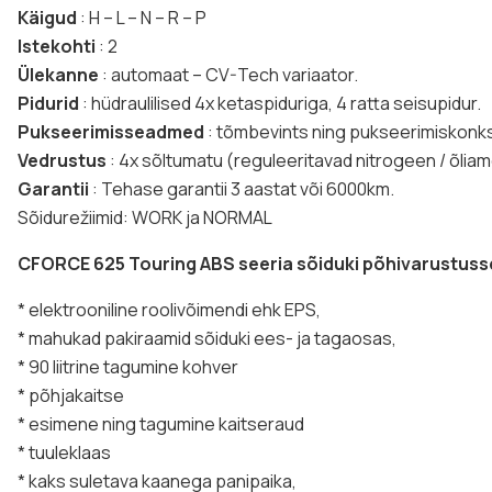
Käigud
: H – L – N – R – P
Istekohti
: 2
Ülekanne
: automaat – CV-Tech variaator.
Pidurid
: hüdraulilised 4x ketaspiduriga, 4 ratta seisupidur.
Pukseerimisseadmed
: tõmbevints ning pukseerimiskonk
Vedrustus
: 4x sõltumatu (reguleeritavad nitrogeen / õliam
Garantii
: Tehase garantii 3 aastat või 6000km.
Sõidurežiimid: WORK ja NORMAL
CFORCE 625 Touring ABS seeria sõiduki põhivarustuss
* elektrooniline roolivõimendi ehk EPS,
* mahukad pakiraamid sõiduki ees- ja tagaosas,
* 90 liitrine tagumine kohver
* põhjakaitse
* esimene ning tagumine kaitseraud
* tuuleklaas
* kaks suletava kaanega panipaika,