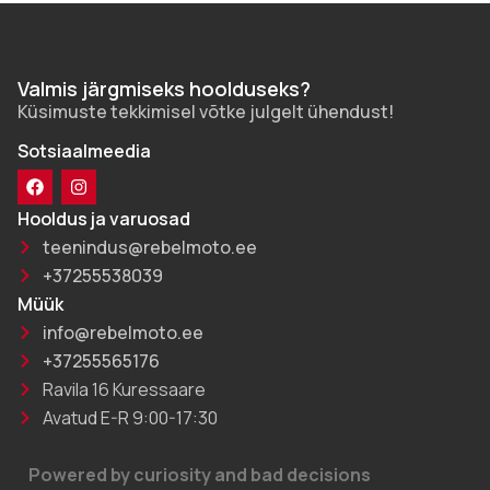
Valmis järgmiseks hoolduseks?
Küsimuste tekkimisel võtke julgelt ühendust!
Sotsiaalmeedia
Hooldus ja varuosad
teenindus@rebelmoto.ee
+37255538039
Müük
info@rebelmoto.ee
+37255565176
Ravila 16 Kuressaare
Avatud E-R 9:00-17:30
Powered by curiosity and bad decisions