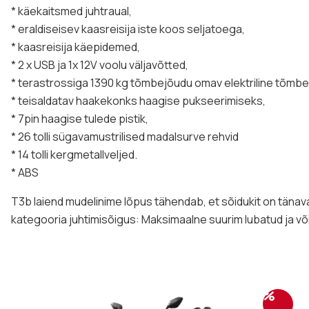
* käekaitsmed juhtraual,
* eraldiseisev kaasreisija iste koos seljatoega,
* kaasreisija käepidemed,
* 2 x USB ja 1x 12V voolu väljavõtted,
* terastrossiga 1390 kg tõmbejõudu omav elektriline tõmbe
* teisaldatav haakekonks haagise pukseerimiseks,
* 7pin haagise tulede pistik,
* 26 tolli sügavamustrilised madalsurve rehvid
* 14 tolli kergmetallveljed.
* ABS
T3b laiend mudelinime lõpus tähendab, et sõidukit on tänav
kategooria juhtimisõigus: Maksimaalne suurim lubatud ja v
%