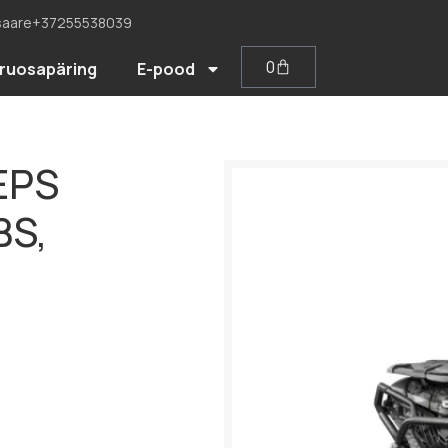
saare
+37255538039
0
ruosapäring
E-pood
EPS
BS,