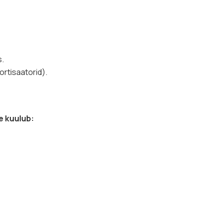
s.
ortisaatorid).
e kuulub: