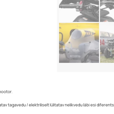
mootor.
atav tagavedu / elektriliselt lülitatav nelikvedu läbi esi diferents