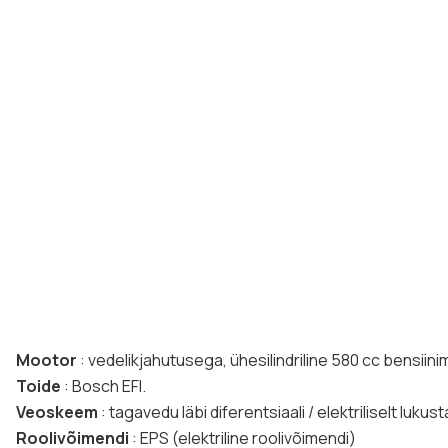
Mootor
: vedelikjahutusega, ühesilindriline 580 cc bensiini
Toide
: Bosch EFI.
Veoskeem
: tagavedu läbi diferentsiaali / elektriliselt lukust
Roolivõimendi
: EPS (elektriline roolivõimendi)