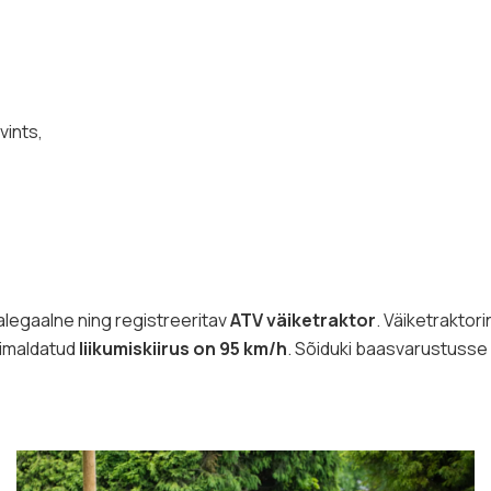
vints,
alegaalne ning registreeritav
ATV väiketraktor
. Väiketraktori
õimaldatud
liikumiskiirus on 95 km/h
. Sõiduki baasvarustusse