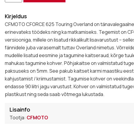
Kirjeldus
CFMOTO CFORCE 625 Touring Overland on tänavalegaalne A
erinevateks töödeks ning ka matkamiseks. Tegemist on C
versiooniga, millele on lisatud rikkalikult lisavarustust – s
fännidele juba varasemalt tuttav Overland nimetus. Võrrel
mudelile lisatud eesmine ja tagumine kaitseraud, kõrge tuul
mahukas tagumine kohver. Põhjakaitse on valmistatud tugeva
paksuseks on 5mm. See pakub kaitset karmi maastiku eest 
kahjustamist / kriimustamist. Tagumise kohver on veekindl
endasse 90 liitri jagu varustust. Kohver on valmistatud tug
plastikust ning seda saab võtmega lukustada.
Lisainfo
Tootja:
CFMOTO