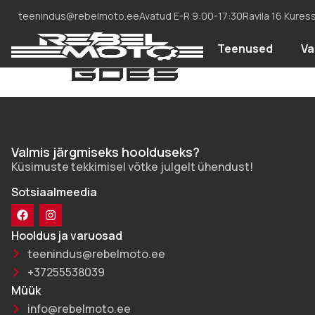
teenindus@rebelmoto.ee
Avatud E-R 9:00-17:30
Ravila 16 Kures
Teenused
Va
Valmis järgmiseks hoolduseks?
Küsimuste tekkimisel võtke julgelt ühendust!
Sotsiaalmeedia
Hooldus ja varuosad
teenindus@rebelmoto.ee
+37255538039
Müük
info@rebelmoto.ee