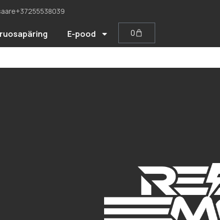
saare
+37255538039
0
ruosapäring
E-pood