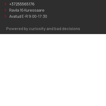
+37255565176
Ravila 16 Kuressaare
Avatud E-R 9:00-17:30
Powered by curiosity and bad decisions