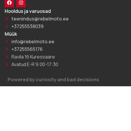
Hooldus ja varuosad
teenindus@rebelmoto.ee
+37255538039
Müük
info@rebelmoto.ee
+37255565176
Ravila 16 Kuressaare
Avatud E-R 9:00-17:30
Powered by curiosity and bad decisions