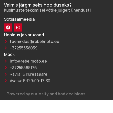
Valmis järgmiseks hoolduseks?
Küsimuste tekkimisel võtke julgelt ühendust!
Sotsiaalmeedia
Hooldus ja varuosad
teenindus@rebelmoto.ee
+37255538039
Müük
info@rebelmoto.ee
+37255565176
Ravila 16 Kuressaare
Avatud E-R 9:00-17:30
Powered by curiosity and bad decisions