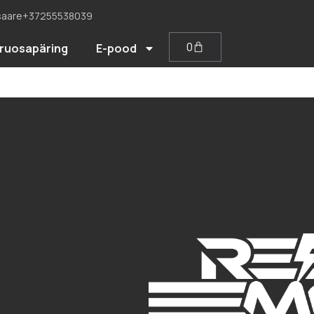
saare
+37255538039
0
ruosapäring
E-pood