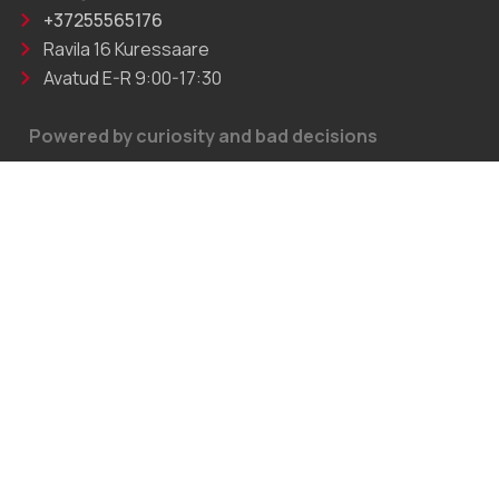
+37255565176
Ravila 16 Kuressaare
Avatud E-R 9:00-17:30
Powered by curiosity and bad decisions