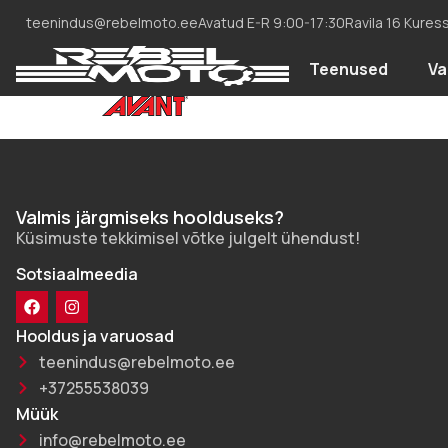
teenindus@rebelmoto.ee
Avatud E-R 9:00-17:30
Ravila 16 Kures
Teenused
Va
Valmis järgmiseks hoolduseks?
Küsimuste tekkimisel võtke julgelt ühendust!
Sotsiaalmeedia
Hooldus ja varuosad
teenindus@rebelmoto.ee
+37255538039
Müük
info@rebelmoto.ee